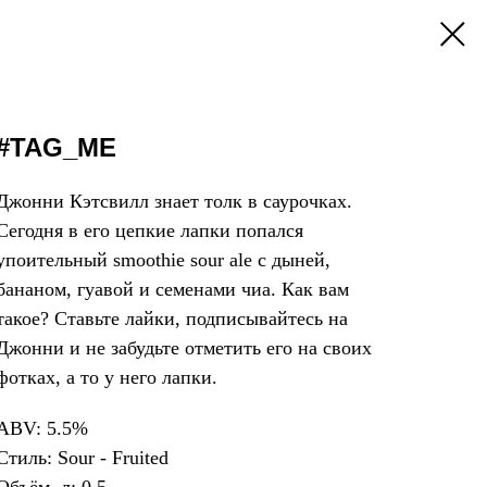
#TAG_ME
Джонни Кэтсвилл знает толк в саурочках.
Сегодня в его цепкие лапки попался
упоительный smoothie sour ale с дыней,
бананом, гуавой и семенами чиа. Как вам
такое? Ставьте лайки, подписывайтесь на
Джонни и не забудьте отметить его на своих
фотках, а то у него лапки.
ABV: 5.5%
Стиль: Sour - Fruited